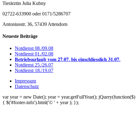
Tierärztin Julia Kubny
02722-633900 oder 0171/5286707
Antoniusstr. 36, 57439 Attendorn
Neueste Beiträge
Notdienst 08./09.08
Notdienst 01./02.08
𝐁𝐞𝐭𝐫𝐢𝐞𝐛𝐬𝐮𝐫𝐥𝐚𝐮𝐛 𝐯𝐨𝐦 𝟐𝟕.𝟎𝟕. 𝐛𝐢𝐬 𝐞𝐢𝐧𝐬𝐜𝐡𝐥𝐢𝐞𝐬𝐬𝐥𝐢𝐜𝐡 𝟑𝟏.𝟎𝟕.
Notdienst 25./26.07
Notdienst 18./19.07
Impressum
Datenschutz
var year = new Date(); year = year.getFullYear(); jQuery(function($)
{ $('#footer-info').html('© ' + year ); });