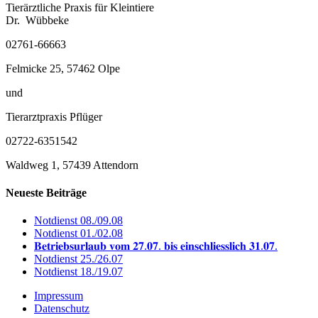
Tierärztliche Praxis für Kleintiere
Dr. Wübbeke
02761-66663
Felmicke 25, 57462 Olpe
und
Tierarztpraxis Pflüger
02722-6351542
Waldweg 1, 57439 Attendorn
Neueste Beiträge
Notdienst 08./09.08
Notdienst 01./02.08
𝐁𝐞𝐭𝐫𝐢𝐞𝐛𝐬𝐮𝐫𝐥𝐚𝐮𝐛 𝐯𝐨𝐦 𝟐𝟕.𝟎𝟕. 𝐛𝐢𝐬 𝐞𝐢𝐧𝐬𝐜𝐡𝐥𝐢𝐞𝐬𝐬𝐥𝐢𝐜𝐡 𝟑𝟏.𝟎𝟕.
Notdienst 25./26.07
Notdienst 18./19.07
Impressum
Datenschutz