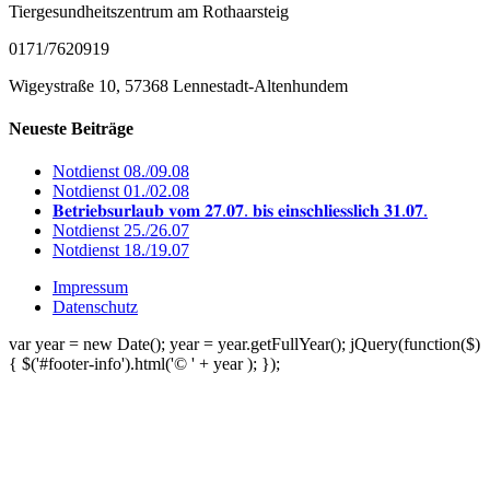
Tiergesundheitszentrum am Rothaarsteig
0171/7620919
Wigeystraße 10, 57368 Lennestadt-Altenhundem
Neueste Beiträge
Notdienst 08./09.08
Notdienst 01./02.08
𝐁𝐞𝐭𝐫𝐢𝐞𝐛𝐬𝐮𝐫𝐥𝐚𝐮𝐛 𝐯𝐨𝐦 𝟐𝟕.𝟎𝟕. 𝐛𝐢𝐬 𝐞𝐢𝐧𝐬𝐜𝐡𝐥𝐢𝐞𝐬𝐬𝐥𝐢𝐜𝐡 𝟑𝟏.𝟎𝟕.
Notdienst 25./26.07
Notdienst 18./19.07
Impressum
Datenschutz
var year = new Date(); year = year.getFullYear(); jQuery(function($)
{ $('#footer-info').html('© ' + year ); });