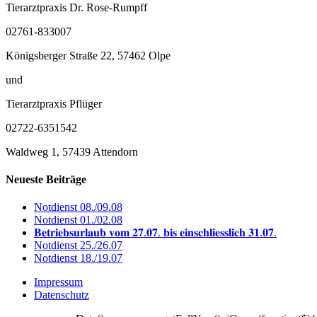
Tierarztpraxis Dr. Rose-Rumpff
02761-833007
Königsberger Straße 22, 57462 Olpe
und
Tierarztpraxis Pflüger
02722-6351542
Waldweg 1, 57439 Attendorn
Neueste Beiträge
Notdienst 08./09.08
Notdienst 01./02.08
𝐁𝐞𝐭𝐫𝐢𝐞𝐛𝐬𝐮𝐫𝐥𝐚𝐮𝐛 𝐯𝐨𝐦 𝟐𝟕.𝟎𝟕. 𝐛𝐢𝐬 𝐞𝐢𝐧𝐬𝐜𝐡𝐥𝐢𝐞𝐬𝐬𝐥𝐢𝐜𝐡 𝟑𝟏.𝟎𝟕.
Notdienst 25./26.07
Notdienst 18./19.07
Impressum
Datenschutz