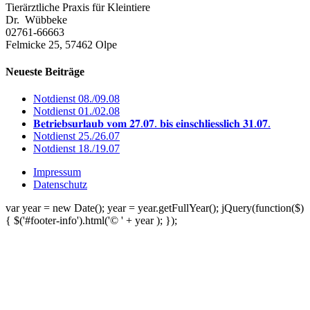
Tierärztliche Praxis für Kleintiere
Dr. Wübbeke
02761-66663
Felmicke 25, 57462 Olpe
Neueste Beiträge
Notdienst 08./09.08
Notdienst 01./02.08
𝐁𝐞𝐭𝐫𝐢𝐞𝐛𝐬𝐮𝐫𝐥𝐚𝐮𝐛 𝐯𝐨𝐦 𝟐𝟕.𝟎𝟕. 𝐛𝐢𝐬 𝐞𝐢𝐧𝐬𝐜𝐡𝐥𝐢𝐞𝐬𝐬𝐥𝐢𝐜𝐡 𝟑𝟏.𝟎𝟕.
Notdienst 25./26.07
Notdienst 18./19.07
Impressum
Datenschutz
var year = new Date(); year = year.getFullYear(); jQuery(function($)
{ $('#footer-info').html('© ' + year ); });